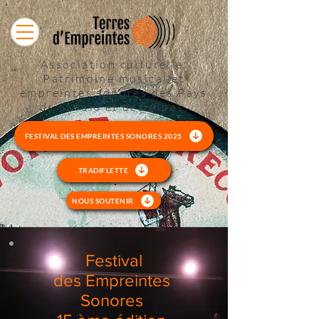
Association culturelle.
Patrimoine musical et
empreintes sonores des Pays
de Savoie et des Alpes.
FESTIVAL DES EMPREINTES SONORES 2025
TRADIFLETTE
NOUS SOUTENIR
Festival
des Empreintes
Sonores