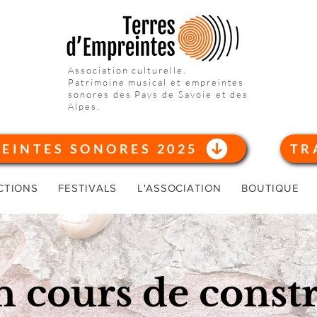
Association culturelle.
Patrimoine musical et empreintes
sonores des Pays de Savoie et des
Alpes.
REINTES SONORES 2025
TR
CTIONS
FESTIVALS
L'ASSOCIATION
BOUTIQUE
n cours de const