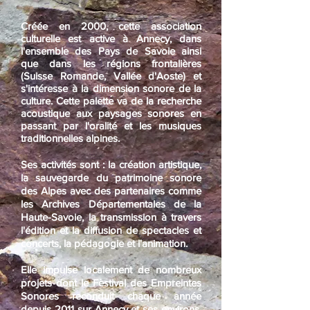
Créée en 2000, cette association
culturelle est active à Annecy, dans
l'ensemble des Pays de Savoie ainsi
que dans les régions frontalières
(Suisse Romande, Vallée d'Aoste) et
s'intéresse à la dimension sonore de la
culture. Cette palette va de la recherche
acoustique aux paysages sonores en
passant par l'oralité et les musiques
traditionnelles alpines.
Ses activités sont : la création artistique,
la sauvegarde du patrimoine sonore
des Alpes avec des partenaires comme
les Archives Départementales de la
Haute-Savoie, la transmission à travers
l'édition et la diffusion de spectacles et
concerts, la pédagogie et l'animation.​
Elle impulse localement de nombreux
projets dont le Festival des Empreintes
Sonores reconduit chaque année
depuis 2011 sur Annecy et ses environs.